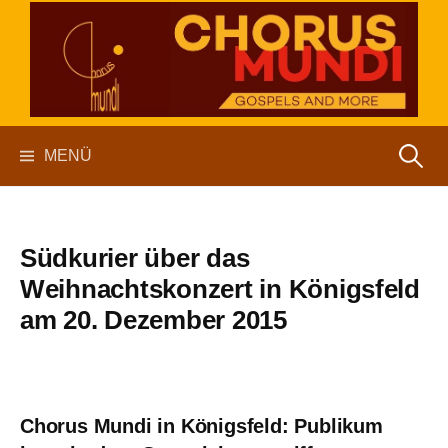
Springe
zum
Inhalt
chorus mundi
Suchen
MENÜ
nach:
Südkurier über das
Weihnachtskonzert in Königsfeld
am 20. Dezember 2015
Chorus Mundi in Königsfeld: Publikum