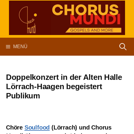
Springe
zum
Inhalt
chorus mundi
Suchen
MENÜ
nach:
Doppelkonzert in der Alten Halle
Lörrach-Haagen begeistert
Publikum
Chöre
Soulfood
(Lörrach) und Chorus